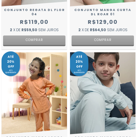
CONJUNTO REGATA DL FLOR
CONJUNTO MANGA CURTA
04
DL ROAR 01
R$119,00
R$129,00
2
X DE
R$59,50
SEM JUROS
2
X DE
R$64,50
SEM JUROS
COMPRAR
COMPRAR
ATÉ
ATÉ
20%
20%
OFF
OFF
em
em
quantidade
quantidade