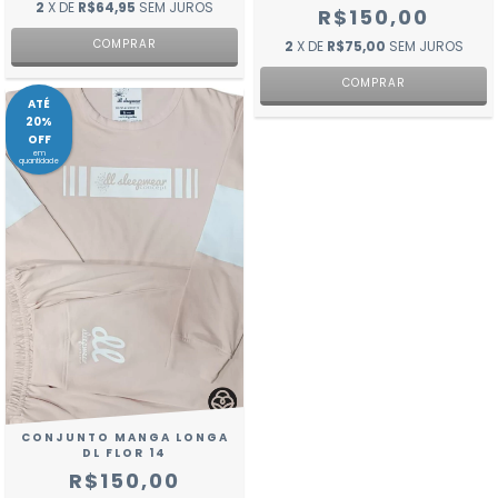
2
X DE
R$64,95
SEM JUROS
R$150,00
COMPRAR
2
X DE
R$75,00
SEM JUROS
COMPRAR
ATÉ
20%
OFF
em
quantidade
CONJUNTO MANGA LONGA
DL FLOR 14
R$150,00