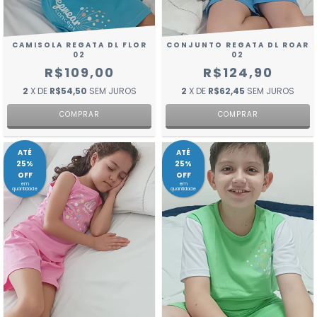
CAMISOLA REGATA DL FLOR
CONJUNTO REGATA DL ROAR
02
02
R$109,00
R$124,90
2
X DE
R$54,50
SEM JUROS
2
X DE
R$62,45
SEM JUROS
COMPRAR
COMPRAR
ATÉ
ATÉ
25%
25%
OFF
OFF
em
em
quantidade
quantidade